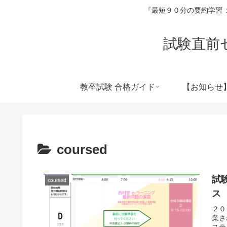
『最短９０分の要約学習
試験直前
教卒試験 合格ガイド
【お知らせ
coursed
試
coursed
ス
２０
業さ
ステ