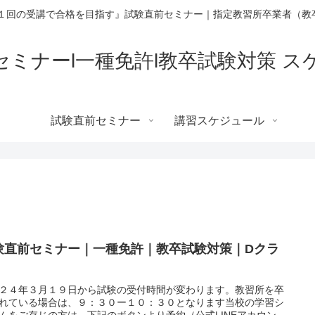
 １回の受講で合格を目指す』試験直前セミナー｜指定教習所卒業者（教
セミナーl一種免許l教卒試験対策 ス
】
試験直前セミナー
講習スケジュール
験直前セミナー｜一種免許｜教卒試験対策｜Dクラ
２４年３月１９日から試験の受付時間が変わります。教習所を卒
れている場合は、９：３０ー１０：３０となります当校の学習シ
ムをご存じの方は、下記のボタンより予約（公式LINEアカウン