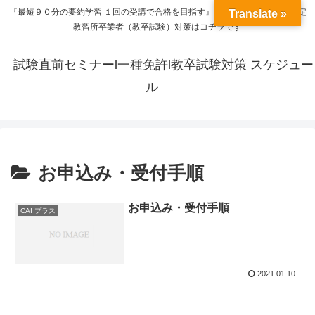
『最短９０分の要約学習 １回の受講で合格を目指す』試験直前セミナー｜指定
Translate »
教習所卒業者（教卒試験）対策はコチラです
試験直前セミナーl一種免許l教卒試験対策 スケジュー
ル
お申込み・受付手順
お申込み・受付手順
CAI プラス
2021.01.10